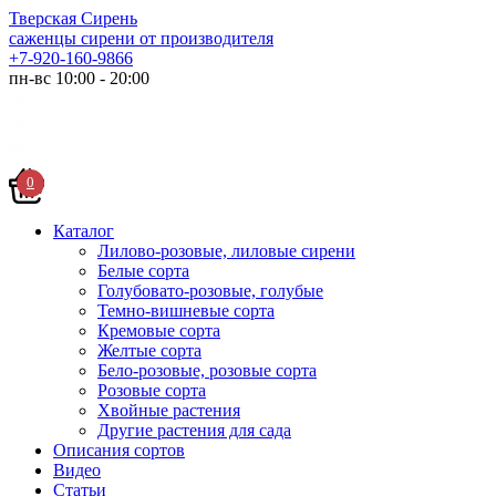
Тверская Сирень
саженцы сирени от производителя
+7-920-160-9866
пн-вс 10:00 - 20:00
0
Каталог
Лилово-розовые, лиловые сирени
Белые сорта
Голубовато-розовые, голубые
Темно-вишневые сорта
Кремовые сорта
Желтые сорта
Бело-розовые, розовые сорта
Розовые сорта
Хвойные растения
Другие растения для сада
Описания сортов
Видео
Статьи