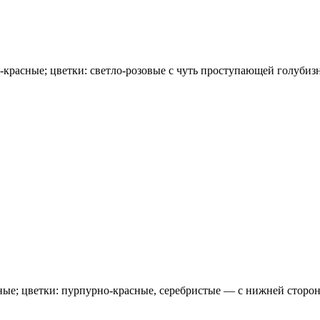
то-красные; цветки: светло-розовые с чуть проступающей голубиз
рные; цветки: пурпурно-красные, серебристые — с нижней сторон