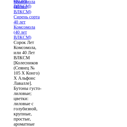
Сирень сорта
40 лет
Комсомола
(40 лет
ВЛКСМ)
Сорок Лет
Комсомола,
или 40 Лет
ВЛКСМ
[Колесников
(Сеянец №
105 Х Конго)
X Альфонс
Лавалле].
Бутоны густо-
лиловые;
цветки:
лиловые с
голубизной,
крупные,
простые,
ароматные