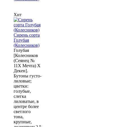
Хит
Сирень сорта
Голубая
(Колесников)
Голубая
[Колесников
(Сеянец №
11X Мечта) X
Декен].
Бутоны густо-
лиловые;
цветки:
голубые,
слегка
лиловатые, в
центре более
светлого
тона,
крупные,
диаметром 2,5