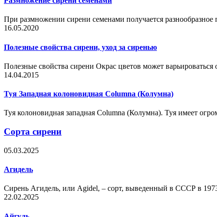
Размножение сирени семенами
При размножении сирени семенами получается разнообразное п
16.05.2020
Полезные свойства сирени, уход за сиренью
Полезные свойства сирени Окрас цветов может варьироваться 
14.04.2015
Туя Западная колоновидная Columna (Колумна)
Туя колоновидная западная Columna (Колумна). Туя имеет огром
Сорта сирени
05.03.2025
Агидель
Сирень Агидель, или Agidel, – сорт, выведенный в СССР в 197
22.02.2025
Айгуль