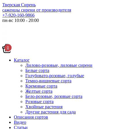
Тверская Сирень
саженцы сирени от производителя
+7-920-160-9866
пн-вс 10:00 - 20:00
0
Каталог
Лилово-розовые, лиловые сирени
Белые сорта
Голубовато-розовые, голубые
Темно-вишневые сорта
Кремовые сорта
Желтые сорта
Бело-розовые, розовые сорта
Розовые сорта
Хвойные растения
Другие растения для сада
Описания сортов
Видео
Статьи